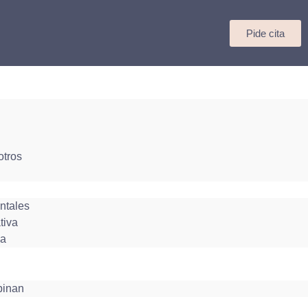
Pide cita
otros
ntales
tiva
ca
pinan