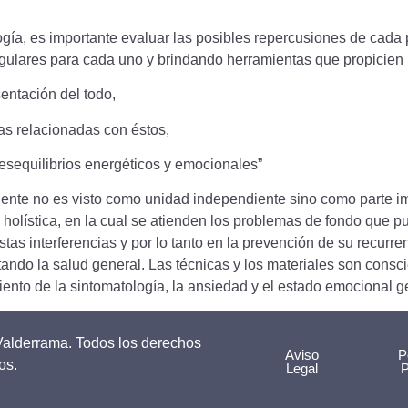
ogía, es importante evaluar las posibles repercusiones de cada 
gulares para cada uno y brindando herramientas que propicien l
entación del todo,
ras relacionadas con éstos,
esequilibrios energéticos y emocionales”
diente no es visto como unidad independiente sino como parte im
ía holística, en la cual se atienden los problemas de fondo qu
stas interferencias y por lo tanto en la prevención de su recurre
tando la salud general. Las técnicas y los materiales son cons
nto de la sintomatología, la ansiedad y el estado emocional ge
Valderrama. Todos los derechos
Aviso
P
os.
Legal
P