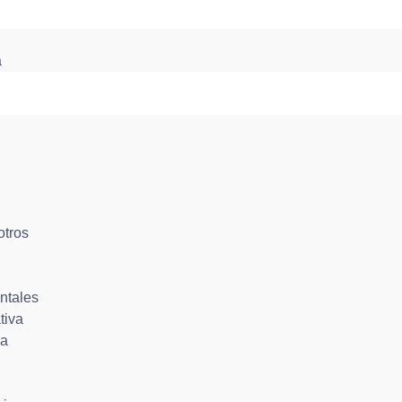
a
otros
ntales
tiva
ca