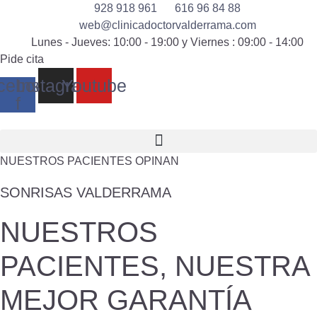
928 918 961
616 96 84 88
web@clinicadoctorvalderrama.com
Lunes - Jueves: 10:00 - 19:00 y Viernes : 09:00 - 14:00
Pide cita
cebook-
Instagram
Youtube
f
NUESTROS PACIENTES OPINAN
SONRISAS VALDERRAMA
NUESTROS
PACIENTES, NUESTRA
MEJOR GARANTÍA