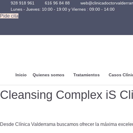
928 918 961
616 96 84 88
web@clinicadoctorvalderr
Lunes - Jueves: 10:00 - 19:00 y Viernes : 09:00 - 14:00
Pide cita
Facebook-
Instagram
Youtube
f
Inicio
Quienes somos
Tratamientos
Casos Clíni
Cleansing Complex iS Cli
Desde Clínica Valderrama buscamos ofrecer la máxima excelen