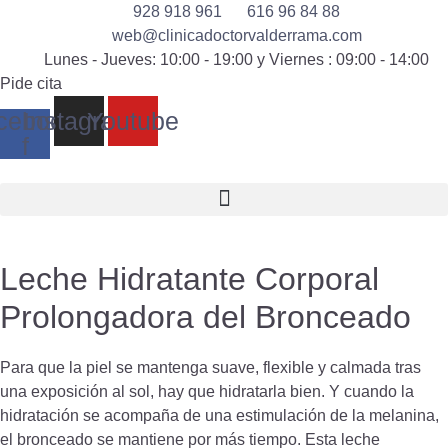
928 918 961
616 96 84 88
web@clinicadoctorvalderrama.com
Lunes - Jueves: 10:00 - 19:00 y Viernes : 09:00 - 14:00
Pide cita
cebook-
Instagram
Youtube
f
Leche Hidratante Corporal
Prolongadora del Bronceado
Para que la piel se mantenga suave, flexible y calmada tras
una exposición al sol, hay que hidratarla bien. Y cuando la
hidratación se acompaña de una estimulación de la melanina,
el bronceado se mantiene por más tiempo. Esta leche