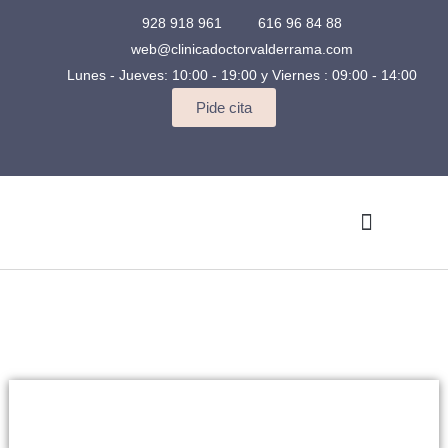
928 918 961
616 96 84 88
web@clinicadoctorvalderrama.com
Lunes - Jueves: 10:00 - 19:00 y Viernes : 09:00 - 14:00
Pide cita
Quienes somos
Casos Clínicos