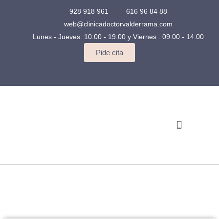
928 918 961
616 96 84 88
web@clinicadoctorvalderrama.com
Lunes - Jueves: 10:00 - 19:00 y Viernes : 09:00 - 14:00
Pide cita
Quienes somos
Casos Clínicos