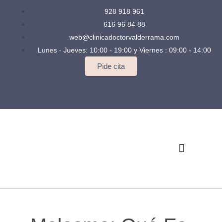
928 918 961
616 96 84 88
web@clinicadoctorvalderrama.com
Lunes - Jueves: 10:00 - 19:00 y Viernes : 09:00 - 14:00
Pide cita
Quienes somos
Casos Clínicos