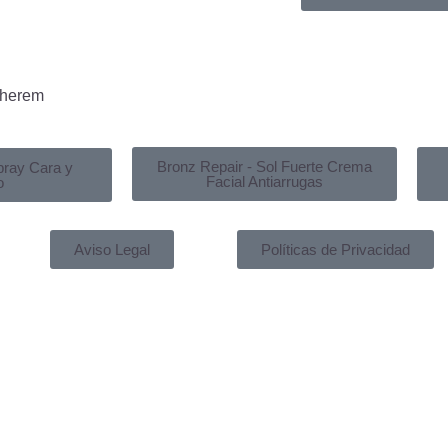
Bronz Repair - Sol Fuerte Crema
pray Cara y
Facial Antiarrugas
o
Aviso Legal
Políticas de Privacidad