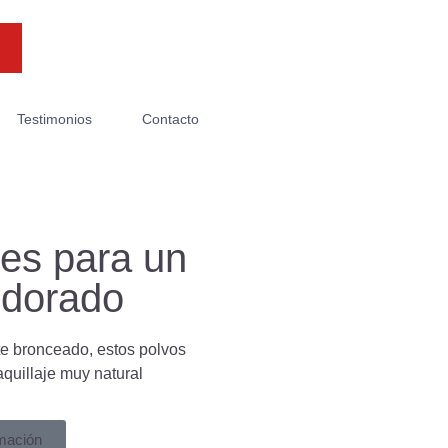
Testimonios
Contacto
res para un
 dorado
te bronceado, estos polvos
aquillaje muy natural
rmación