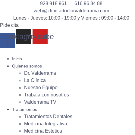
928 918 961
616 96 84 88
web@clinicadoctorvalderrama.com
Lunes - Jueves: 10:00 - 19:00 y Viernes : 09:00 - 14:00
Pide cita
cebook-
Instagram
Youtube
f
Inicio
Quienes somos
Dr. Valderrama
La Clínica
Nuestro Equipo
Trabaja con nosotros
Valderrama TV
Tratamientos
Tratamientos Dentales
Medicina Integrativa
Medicina Estética