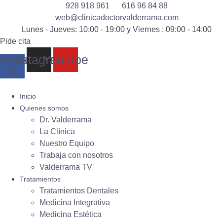
928 918 961
616 96 84 88
web@clinicadoctorvalderrama.com
Lunes - Jueves: 10:00 - 19:00 y Viernes : 09:00 - 14:00
Pide cita
cebook-
Instagram
Youtube
f
Inicio
Quienes somos
Dr. Valderrama
La Clínica
Nuestro Equipo
Trabaja con nosotros
Valderrama TV
Tratamientos
Tratamientos Dentales
Medicina Integrativa
Medicina Estética