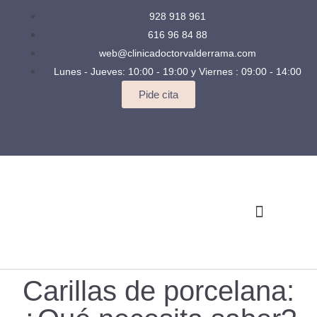
928 918 961
616 96 84 88
web@clinicadoctorvalderrama.com
Lunes - Jueves: 10:00 - 19:00 y Viernes : 09:00 - 14:00
Pide cita
Quienes somos
Casos Clínicos
Carillas de porcelana: