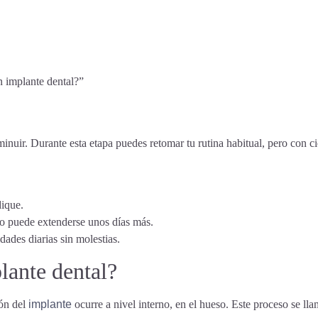
n implante dental?”
minuir. Durante esta etapa puedes retomar tu rutina habitual, pero con c
dique.
oso puede extenderse unos días más.
dades diarias sin molestias.
lante dental?
ión del
implante
ocurre a nivel interno, en el hueso. Este proceso se ll