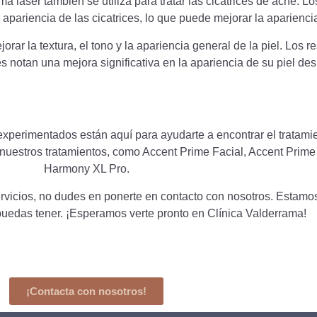
a láser también se utiliza para tratar las cicatrices de acné. L
 apariencia de las cicatrices, lo que puede mejorar la apariencia
rar la textura, el tono y la apariencia general de la piel. Los 
s notan una mejora significativa en la apariencia de su piel de
xperimentados están aquí para ayudarte a encontrar el tratami
estros tratamientos, como Accent Prime Facial, Accent Prime 
Harmony XL Pro.
rvicios, no dudes en ponerte en contacto con nosotros. Estamo
puedas tener. ¡Esperamos verte pronto en Clínica Valderrama!
¡Contacta con nosotros!