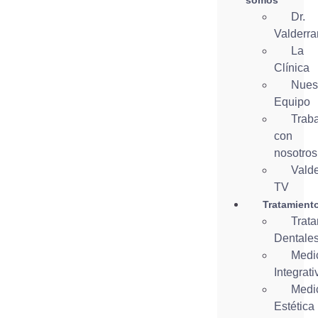
somos
Dr.
Valderr
La
Clínica
Nues
Equipo
Trab
con
nosotros
Vald
TV
Tratamient
Trata
Dentale
Medi
Integrati
Medi
Estética