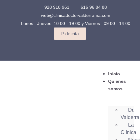
928 918 961
616 96 84 88
web@clinicadoctorvalderrama.com
Lunes - Jueves: 10:00 - 19:00 y Viernes : 09:00 - 14:00
Pide cita
Inicio
Quienes
somos
Dr.
Valderr
La
Clínica
Nues