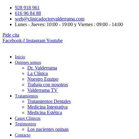
928 918 961
616 96 84 88
web@clinicadoctorvalderrama.com
Lunes - Jueves: 10:00 - 19:00 y Viernes : 09:00 - 14:00
Pide cita
Facebook-f
Instagram
Youtube
Inicio
Quienes somos
Dr. Valderrama
La Clínica
Nuestro Equipo
Trabaja con nosotros
Valderrama TV
Tratamientos
Tratamientos Dentales
Medicina Integrativa
Medicina Estética
Casos Clínicos
Testimonios
Los pacientes opinan
Contacto