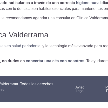
sado radicular es a través de una correcta
higiene bucal
diar
icas con tu dentista son hábitos esenciales para mantener tus e
as, te recomendamos agendar una consulta en Clínica Valderra
ica Valderrama
stas en salud periodontal
y la tecnología más avanzada para rea
n, no dudes en
concertar una cita con nosotros.
Te ayudarem
Valderrama. Todos los derechos
Aviso
P
os.
Legal
P