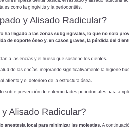
de una limpieza dental básica, el raspado y alisado radicular a
es como la gingivitis y la periodontitis.
pado y Alisado Radicular?
o ha llegado a las zonas subgingivales, lo que no solo pr
da de soporte óseo y, en casos graves, la pérdida del dient
n a las encías y el hueso que sostiene los dientes.
alud de las encías, mejorando significativamente la higiene buc
 aliento y el deterioro de la estructura ósea.
ulo sobre prevención de enfermedades periodontales para ampli
y Alisado Radicular?
jo anestesia local para minimizar las molestias.
A continuació