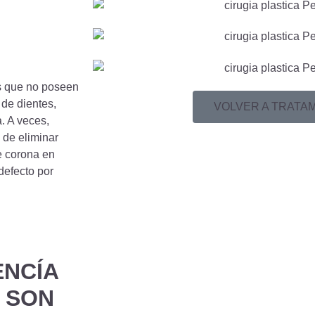
as que no poseen
de dientes,
VOLVER A TRATA
. A veces,
 de eliminar
e corona en
defecto por
ENCÍA
S SON