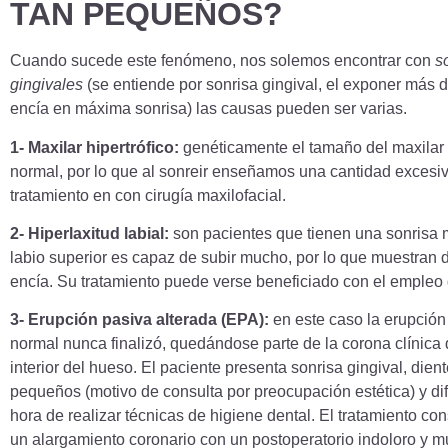
TAN PEQUEÑOS?
Cuando sucede este fenómeno, nos solemos encontrar con
s
gingivales
(se entiende por sonrisa gingival, el exponer más
encía en máxima sonrisa) las causas pueden ser varias.
1- Maxilar hipertrófico:
genéticamente el tamaño del maxilar 
normal, por lo que al sonreir enseñamos una cantidad excesi
tratamiento en con cirugía maxilofacial.
2- Hiperlaxitud labial:
son pacientes que tienen una sonrisa 
labio superior es capaz de subir mucho, por lo que muestran
encía. Su tratamiento puede verse beneficiado con el empleo 
3- Erupción pasiva alterada (EPA):
en este caso la erupción
normal nunca finalizó, quedándose parte de la corona clínica 
interior del hueso. El paciente presenta sonrisa gingival, die
pequeños (motivo de consulta por preocupación estética) y difi
hora de realizar técnicas de higiene dental. El tratamiento con
un alargamiento coronario con un postoperatorio indoloro y 