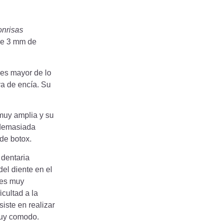
onrisas
 de 3 mm de
es mayor de lo
va de encía. Su
muy amplia y su
 demasiada
de botox.
 dentaria
del diente en el
ntes muy
cultad a la
siste en realizar
muy comodo.