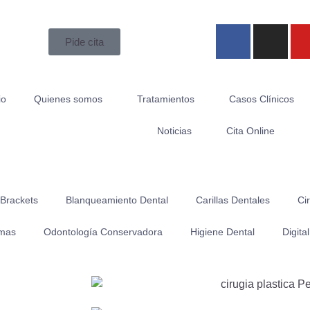
Pide cita
io
Quienes somos
Tratamientos
Casos Clínicos
Noticias
Cita Online
 Brackets
Blanqueamiento Dental
Carillas Dentales
Ci
lmas
Odontología Conservadora
Higiene Dental
Digita