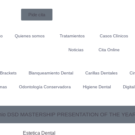
Pide cita
io
Quienes somos
Tratamientos
Casos Clínicos
Noticias
Cita Online
 Brackets
Blanqueamiento Dental
Carillas Dentales
Ci
lmas
Odontología Conservadora
Higiene Dental
Digita
 Premio DSD MASTERSHIP PRESENTATION OF THE YEAR