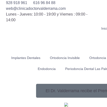
928 918 961
616 96 84 88
web@clinicadoctorvalderrama.com
Lunes - Jueves: 10:00 - 19:00 y Viernes : 09:00 -
14:00
Inic
Implantes Dentales
Ortodoncia Invisible
Ortodoncia
Endodoncia
Periodoncia Dental Las Pa
El Dr. Valderrama recibe el