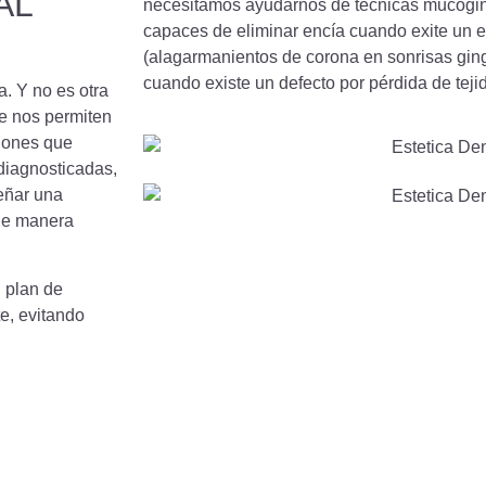
AL
necesitamos ayudarnos de técnicas mucogin
capaces de eliminar encía cuando exite un 
(alagarmanientos de corona en sonrisas gin
cuando existe un defecto por pérdida de teji
a. Y no es otra
ue nos permiten
ciones que
 diagnosticadas,
eñar una
 de manera
l plan de
e, evitando