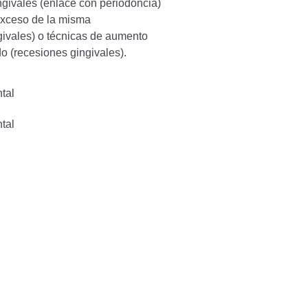
givales (enlace con periodoncia)
exceso de la misma
givales) o técnicas de aumento
do (recesiones gingivales).